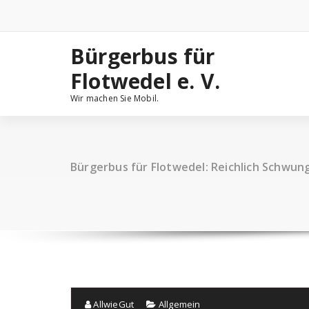
Zum
Inhalt
springen
Bürgerbus für
Flotwedel e. V.
Wir machen Sie Mobil.
Bürgerbus für Flotwedel: Reichlich Schwu
AllwieGut
Allgemein