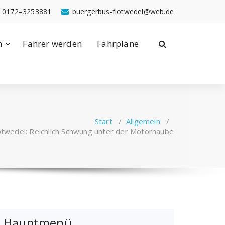
: 0172–3253881
buergerbus-flotwedel@web.de
n
Fahrer werden
Fahrpläne
Start
/
Allgemein
/
otwedel: Reichlich Schwung unter der Motorhaube
Hauptmenü