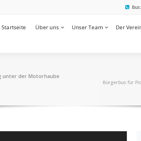
Bus
Startseite
Über uns
Unser Team
Der Verei
ng unter der Motorhaube
Bürgerbus für Fl