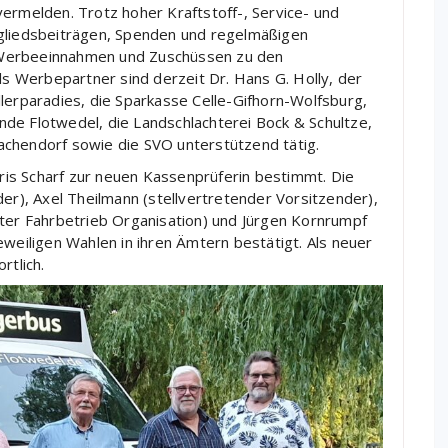
ermelden. Trotz hoher Kraftstoff-, Service- und
tgliedsbeiträgen, Spenden und regelmäßigen
 Werbeeinnahmen und Zuschüssen zu den
Als Werbepartner sind derzeit Dr. Hans G. Holly, der
lerparadies, die Sparkasse Celle-Gifhorn-Wolfsburg,
de Flotwedel, die Landschlachterei Bock & Schultze,
achendorf sowie die SVO unterstützend tätig.
is Scharf zur neuen Kassenprüferin bestimmt. Die
der), Axel Theilmann (stellvertretender Vorsitzender),
iter Fahrbetrieb Organisation) und Jürgen Kornrumpf
eweiligen Wahlen in ihren Ämtern bestätigt. Als neuer
rtlich.