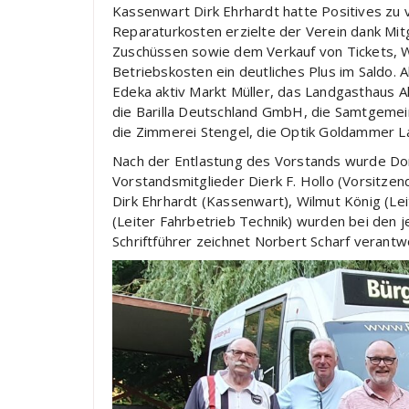
Kassenwart Dirk Ehrhardt hatte Positives zu v
Reparaturkosten erzielte der Verein dank Mi
Zuschüssen sowie dem Verkauf von Tickets,
Betriebskosten ein deutliches Plus im Saldo. 
Edeka aktiv Markt Müller, das Landgasthaus Al
die Barilla Deutschland GmbH, die Samtgemein
die Zimmerei Stengel, die Optik Goldammer L
Nach der Entlastung des Vorstands wurde Dor
Vorstandsmitglieder Dierk F. Hollo (Vorsitzen
Dirk Ehrhardt (Kassenwart), Wilmut König (Le
(Leiter Fahrbetrieb Technik) wurden bei den j
Schriftführer zeichnet Norbert Scharf verantwo