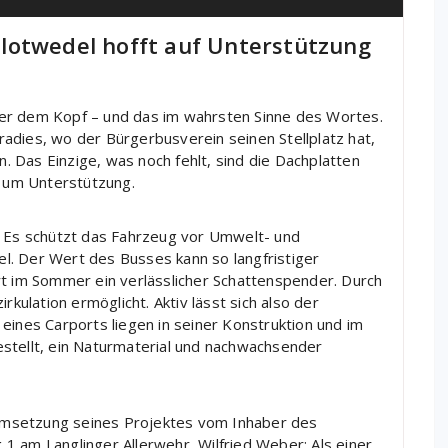
lotwedel hofft auf Unterstützung
er dem Kopf – und das im wahrsten Sinne des Wortes.
adies, wo der Bürgerbusverein seinen Stellplatz hat,
en. Das Einzige, was noch fehlt, sind die Dachplatten
t um Unterstützung.
d Es schützt das Fahrzeug vor Umwelt- und
l. Der Wert des Busses kann so langfristiger
rt im Sommer ein verlässlicher Schattenspender. Durch
rkulation ermöglicht. Aktiv lässt sich also der
eines Carports liegen in seiner Konstruktion und im
stellt, ein Naturmaterial und nachwachsender
Umsetzung seines Projektes vom Inhaber des
1 am Langlinger Allerwehr, Wilfried Weber: Als einer