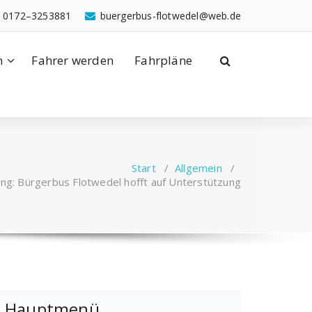
: 0172–3253881
buergerbus-flotwedel@web.de
n
Fahrer werden
Fahrpläne
Start
/
Allgemein
/
ng: Bürgerbus Flotwedel hofft auf Unterstützung
Hauptmenü