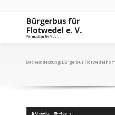
Zum
Inhalt
springen
Bürgerbus für
Flotwedel e. V.
Wir machen Sie Mobil.
Dacheindeckung: Bürgerbus Flotwedel hoff
AllwieGut
Allgemein