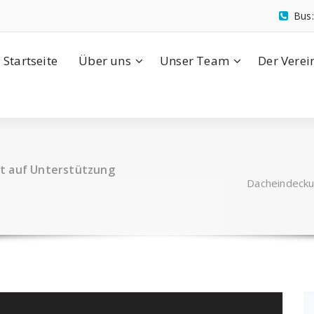
Bus
Startseite
Über uns
Unser Team
Der Verei
t auf Unterstützung
Dacheindecku