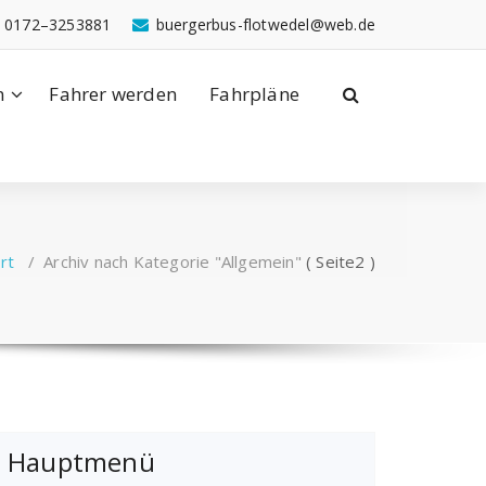
: 0172–3253881
buergerbus-flotwedel@web.de
n
Fahrer werden
Fahrpläne
rt
/
Archiv nach Kategorie "Allgemein"
( Seite2 )
Hauptmenü