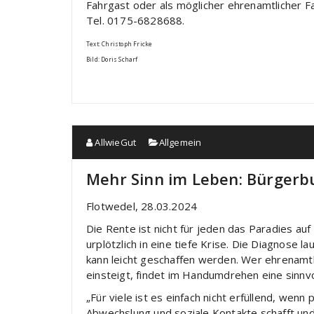
Fahrgast oder als möglicher ehrenamtlicher Fa
Tel. 0175-6828688.
Text: Christoph Fricke
Bild: Doris Scharf
AllwieGut
Allgemein
Mehr Sinn im Leben: Bürgerb
Flotwedel, 28.03.2024
Die Rente ist nicht für jeden das Paradies au
urplötzlich in eine tiefe Krise. Die Diagnose
kann leicht geschaffen werden. Wer ehrenamtl
einsteigt, findet im Handumdrehen eine sinnvo
„Für viele ist es einfach nicht erfüllend, wenn 
Abwechslung und soziale Kontakte schafft und d