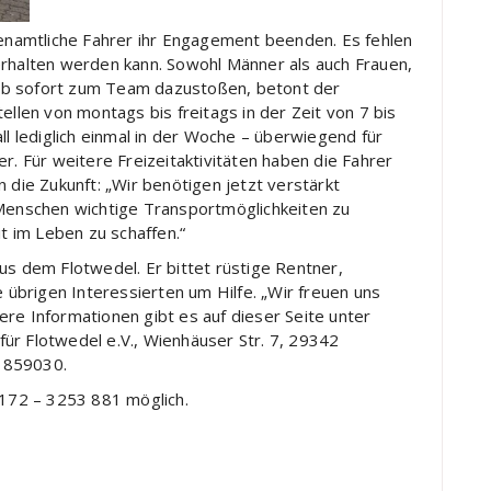
namtliche Fahrer ihr Engagement beenden. Es fehlen
erhalten werden kann. Sowohl Männer als auch Frauen,
en ab sofort zum Team dazustoßen, betont der
ellen von montags bis freitags in der Zeit von 7 bis
ll lediglich einmal in der Woche – überwiegend für
r. Für weitere Freizeitaktivitäten haben die Fahrer
 in die Zukunft: „Wir benötigen jetzt verstärkt
 Menschen wichtige Transportmöglichkeiten zu
it im Leben zu schaffen.“
us dem Flotwedel. Er bittet rüstige Rentner,
e übrigen Interessierten um Hilfe. „Wir freuen uns
re Informationen gibt es auf dieser Seite unter
für Flotwedel e.V., Wienhäuser Str. 7, 29342
1859030.
0172 – 3253 881 möglich.