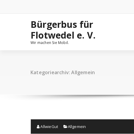
Zum
Inhalt
springen
Bürgerbus für
Flotwedel e. V.
Wir machen Sie Mobil.
Kategoriearchiv: Allgemein
AllwieGut
Allgemein