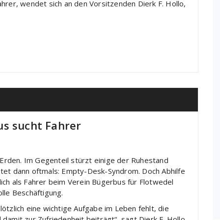
hrer, wendet sich an den Vorsitzenden Dierk F. Hollo,
us sucht Fahrer
f Erden. Im Gegenteil stürzt einige der Ruhestand
 lautet dann oftmals: Empty-Desk-Syndrom. Doch Abhilfe
ich als Fahrer beim Verein Bügerbus für Flotwedel
lle Beschäftigung.
plötzlich eine wichtige Aufgabe im Leben fehlt, die
amit zur Zufriedenheit beiträgt“, sagt Dierk F. Hollo,