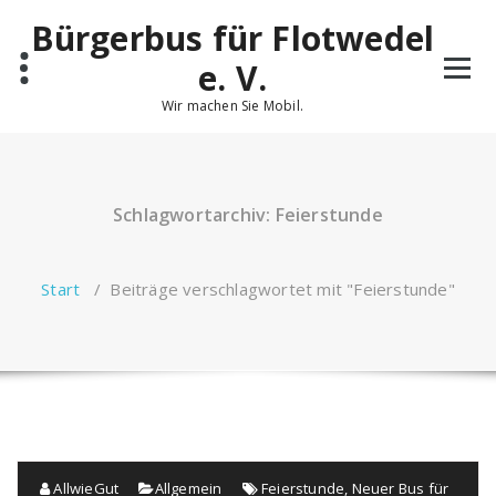
Zum
Bürgerbus für Flotwedel
Inhalt
springen
e. V.
Wir machen Sie Mobil.
Schlagwortarchiv: Feierstunde
Start
/
Beiträge verschlagwortet mit "Feierstunde"
AllwieGut
Allgemein
Feierstunde
,
Neuer Bus für