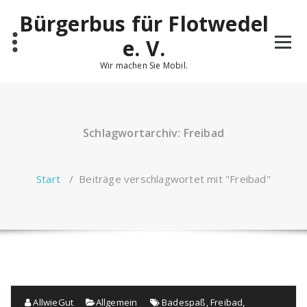
Zum
Bürgerbus für Flotwedel
Inhalt
springen
e. V.
Wir machen Sie Mobil.
Schlagwortarchiv: Freibad
Start
/
Beiträge verschlagwortet mit "Freibad"
AllwieGut
Allgemein
Badespaß
,
Freibad
,